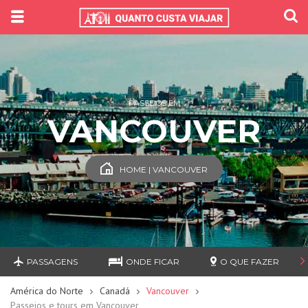
PASSEIOS EM
VANCOUVER
HOME | VANCOUVER
PASSAGENS
ONDE FICAR
O QUE FAZER
América do Norte
Canadá
Vancouver
Passeios e tours em Vancouver