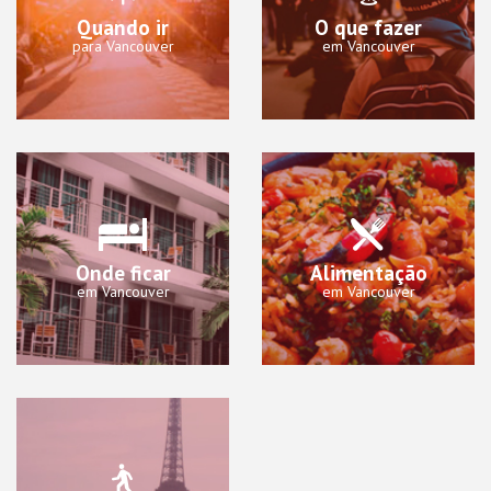
Quando ir
O que fazer
para Vancouver
em Vancouver
Onde ficar
Alimentação
em Vancouver
em Vancouver