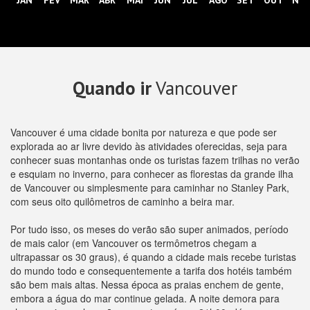
JAN
FEV
MAR
ABR
MAI
JUN
JUL
AGO
SET
OUT
NO
Quando ir
Vancouver
Vancouver é uma cidade bonita por natureza e que pode ser
explorada ao ar livre devido às atividades oferecidas, seja para
conhecer suas montanhas onde os turistas fazem trilhas no verão
e esquiam no inverno, para conhecer as florestas da grande ilha
de Vancouver ou simplesmente para caminhar no Stanley Park,
com seus oito quilômetros de caminho a beira mar.
Por tudo isso, os meses do verão são super animados, período
de mais calor (em Vancouver os termômetros chegam a
ultrapassar os 30 graus), é quando a cidade mais recebe turistas
do mundo todo e consequentemente a tarifa dos hotéis também
são bem mais altas. Nessa época as praias enchem de gente,
embora a água do mar continue gelada. A noite demora para