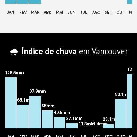
JAN
FEV
MAR
ABR
MAI
JUN
JUL
AGO
SET
OUT
NO
Índice de chuva
em Vancouver
135
128.5mm
87.9mm
80.1mm
68.1mm
55mm
40.5mm
27.1mm
25.1mm
11.3mm
11.4mm