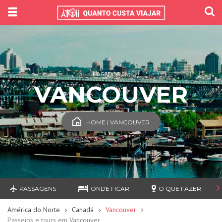
PASSEIOS EM
VANCOUVER
HOME | VANCOUVER
PASSAGENS
ONDE FICAR
O QUE FAZER
América do Norte
Canadá
Vancouver
Passeios e tours em Vancouver