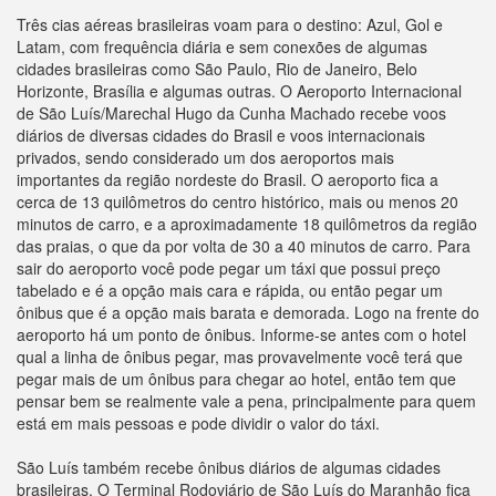
Três cias aéreas brasileiras voam para o destino: Azul, Gol e
Latam, com frequência diária e sem conexões de algumas
cidades brasileiras como São Paulo, Rio de Janeiro, Belo
Horizonte, Brasília e algumas outras. O Aeroporto Internacional
de São Luís/Marechal Hugo da Cunha Machado recebe voos
diários de diversas cidades do Brasil e voos internacionais
privados, sendo considerado um dos aeroportos mais
importantes da região nordeste do Brasil. O aeroporto fica a
cerca de 13 quilômetros do centro histórico, mais ou menos 20
minutos de carro, e a aproximadamente 18 quilômetros da região
das praias, o que da por volta de 30 a 40 minutos de carro. Para
sair do aeroporto você pode pegar um táxi que possui preço
tabelado e é a opção mais cara e rápida, ou então pegar um
ônibus que é a opção mais barata e demorada. Logo na frente do
aeroporto há um ponto de ônibus. Informe-se antes com o hotel
qual a linha de ônibus pegar, mas provavelmente você terá que
pegar mais de um ônibus para chegar ao hotel, então tem que
pensar bem se realmente vale a pena, principalmente para quem
está em mais pessoas e pode dividir o valor do táxi.
São Luís também recebe ônibus diários de algumas cidades
brasileiras. O Terminal Rodoviário de São Luís do Maranhão fica