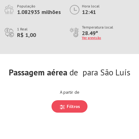
População
Hora local
1.082935 milhões
12:41
Temperatura local
1 Real
28.49º
R$ 1,00
Ver previsão
Passagem aérea
de
para São Luís
A partir de
Filtros