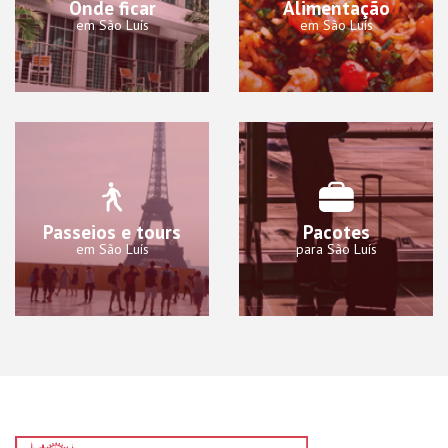
Onde ficar
Alimentação
em São Luís
em São Luís
Passeios e tours
Pacotes
em São Luís
para São Luís