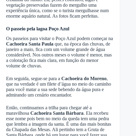
vegetação preservadas fazem do mergulho uma
experiência única, como se o turista mergulhasse num
enorme aquário natural. As fotos ficam perfeitas.
O passeio pela lagoa Poço Azul
Os passeios para visitar o Poço Azul podem começar na
Cachoeira Santa Paula
que, na época das chuvas, de
janeiro a maio, fica com um volume grande de água
considerável. Nos outros meses o volume é menor, mas
a coloração fica mais clara, em função do menor
volume de chuvas.
Em seguida, segue-se para a
Cachoeira do Moreno
,
que na verdade é um filete d’água no meio do caminho
para você matar a sua sede bebendo da água pura e
admirando um cenário encantador.
Então, continuamos a trilha para chegar até a
maravilhosa
Cachoeira Santa Bárbara
. Ela recebeu
esse nome pois bem no meio da queda tem uma pedra
que lembra a imagem da santa. É uma das mais bonitas
da Chapada das Mesas. Ali pertinho tem a Gruta de
Santa Bárbara, onde há um lugar para você fazer sua