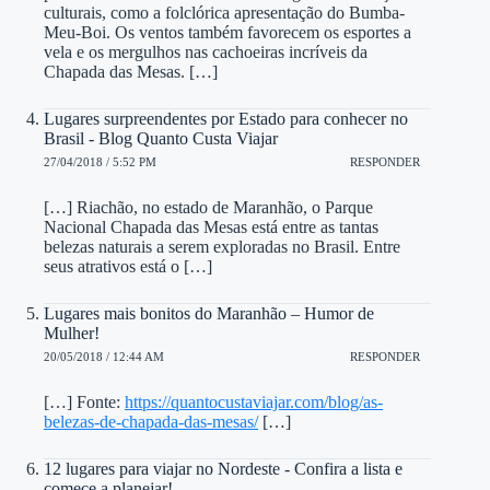
culturais, como a folclórica apresentação do Bumba-
Meu-Boi. Os ventos também favorecem os esportes a
vela e os mergulhos nas cachoeiras incríveis da
Chapada das Mesas. […]
Lugares surpreendentes por Estado para conhecer no
Brasil - Blog Quanto Custa Viajar
27/04/2018 / 5:52 PM
RESPONDER
[…] Riachão, no estado de Maranhão, o Parque
Nacional Chapada das Mesas está entre as tantas
belezas naturais a serem exploradas no Brasil. Entre
seus atrativos está o […]
Lugares mais bonitos do Maranhão – Humor de
Mulher!
20/05/2018 / 12:44 AM
RESPONDER
[…] Fonte:
https://quantocustaviajar.com/blog/as-
belezas-de-chapada-das-mesas/
[…]
12 lugares para viajar no Nordeste - Confira a lista e
comece a planejar!