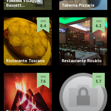
Vinícola Villaggio
Bassett…
Taberna Pizzaria
NOTA
NOTA
8.4
6.2
Ristorante Toscano
Restaurante Rosário
NOTA
NOTA
7.6
5.7