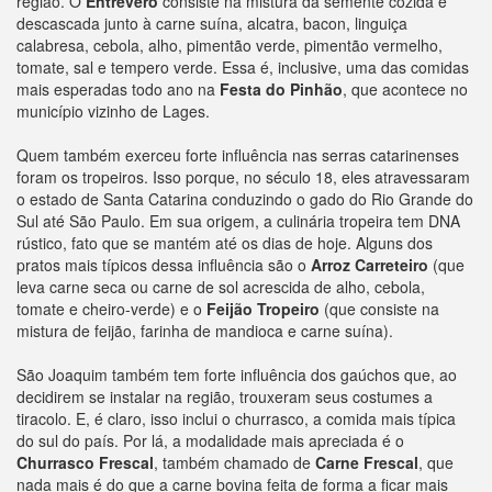
região. O
Entrevero
consiste na mistura da semente cozida e
descascada junto à carne suína, alcatra, bacon, linguiça
calabresa, cebola, alho, pimentão verde, pimentão vermelho,
tomate, sal e tempero verde. Essa é, inclusive, uma das comidas
mais esperadas todo ano na
Festa do Pinhão
, que acontece no
município vizinho de Lages.
Quem também exerceu forte influência nas serras catarinenses
foram os tropeiros. Isso porque, no século 18, eles atravessaram
o estado de Santa Catarina conduzindo o gado do Rio Grande do
Sul até São Paulo. Em sua origem, a culinária tropeira tem DNA
rústico, fato que se mantém até os dias de hoje. Alguns dos
pratos mais típicos dessa influência são o
Arroz Carreteiro
(que
leva carne seca ou carne de sol acrescida de alho, cebola,
tomate e cheiro-verde) e o
Feijão Tropeiro
(que consiste na
mistura de feijão, farinha de mandioca e carne suína).
São Joaquim também tem forte influência dos gaúchos que, ao
decidirem se instalar na região, trouxeram seus costumes a
tiracolo. E, é claro, isso inclui o churrasco, a comida mais típica
do sul do país. Por lá, a modalidade mais apreciada é o
Churrasco Frescal
, também chamado de
Carne Frescal
, que
nada mais é do que a carne bovina feita de forma a ficar mais