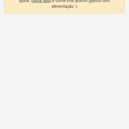
ajuda,
clique aqui
e conte-nos quanto gastou com
alimentação :)