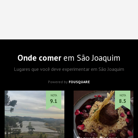
Onde comer
em São Joaquim
Lugares que você deve experimentar em São Joaquim
Powered by
FOUSQUARE
NOTA
NOTA
9.1
8.5