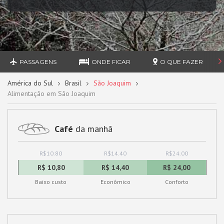
PASSAGENS
ONDE FICAR
O QUE FAZER
América do Sul
Brasil
São Joaquim
Alimentação em São Joaquim
Café
da manhã
R$10.80
R$14.40
R$24.00
R$ 10,80
R$ 14,40
R$ 24,00
Baixo custo
Econômico
Conforto