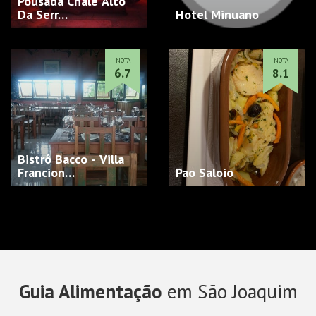
Pousada Chalé Alto
Da Serr…
Hotel Minuano
NOTA
NOTA
6.7
8.1
Bistrô Bacco - Villa
Francion…
Pao Saloio
Guia Alimentação
em São Joaquim