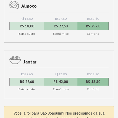
Almoço
R$18.00
R$27.60
R$39.60
R$ 18,00
R$ 27,60
R$ 39,60
Baixo custo
Econômico
Conforto
Jantar
R$27.60
R$42.00
R$58.80
R$ 27,60
R$ 42,00
R$ 58,80
Baixo custo
Econômico
Conforto
Você já foi para São Joaquim? Nós precisamos da sua