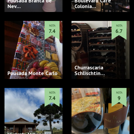
Pousada Branca de
Boulevard Café
Nev…
Colonia…
NOTA
NOTA
7.4
6.7
Churrascaria
Pousada Monte Carlo
Schlischtin…
NOTA
NOTA
7.4
9