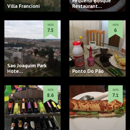
Pequeno Bosque
Villa Francioni
Restaurant…
NOTA
NOTA
7.5
6
Sao Joaquim Park
Hote…
Ponto Do Pão
NOTA
NOTA
8.6
7.1