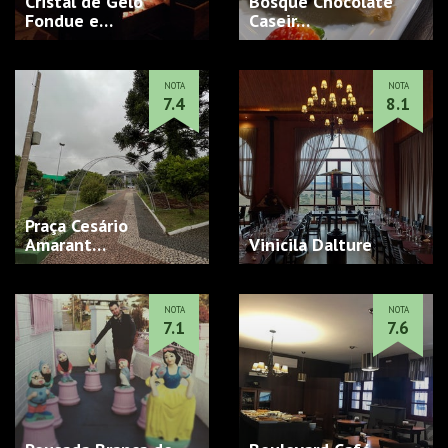
Cristal de Gelo
Bosque Chocolate
Fondue e
Caseir…
Restaurant…
NOTA
NOTA
7.4
8.1
Praça Cesário
Amarant…
Vinicila Dalture
NOTA
NOTA
7.1
7.6