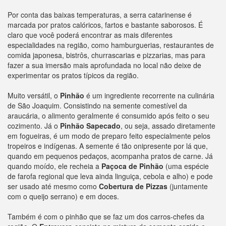
Por conta das baixas temperaturas, a serra catarinense é
marcada por pratos calóricos, fartos e bastante saborosos. É
claro que você poderá encontrar as mais diferentes
especialidades na região, como hamburguerias, restaurantes de
comida japonesa, bistrôs, churrascarias e pizzarias, mas para
fazer a sua imersão mais aprofundada no local não deixe de
experimentar os pratos típicos da região.
Muito versátil, o
Pinhão
é um ingrediente recorrente na culinária
de São Joaquim. Consistindo na semente comestível da
araucária, o alimento geralmente é consumido após feito o seu
cozimento. Já o
Pinhão Sapecado
, ou seja, assado diretamente
em fogueiras, é um modo de preparo feito especialmente pelos
tropeiros e indígenas. A semente é tão onipresente por lá que,
quando em pequenos pedaços, acompanha pratos de carne. Já
quando moído, ele recheia a
Paçoca de Pinhão
(uma espécie
de farofa regional que leva ainda linguiça, cebola e alho) e pode
ser usado até mesmo como
Cobertura de Pizzas
(juntamente
com o queijo serrano) e em doces.
Também é com o pinhão que se faz um dos carros-chefes da