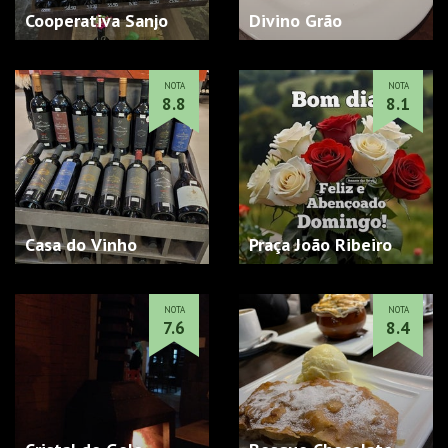
Cooperativa Sanjo
Divino Grão
NOTA
NOTA
8.8
8.1
Casa do Vinho
Praça João Ribeiro
NOTA
NOTA
7.6
8.4