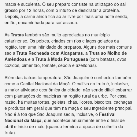
macia e suculenta. O seu preparo consiste na utilização do sal
grosso por 12 horas, com o intuito de desidratar a proteína.
Depois, a carne ainda fica ao ar livre por mais uma noite sendo,
então, encaminhada para ser assada.
As
Trutas
também são muito apreciadas no município
catarinense. Os peixes, criados em rios e lagos gelados da
região, tem uma infinidade de preparos. Alguns dos mais comuns
são a
Truta Recheada com Alcaparras
, a
Truta ao Molho de
Amêndoas
e a
Truta à Moda Portuguesa
(com batatas, ovos
cozidos, pimentão, tomate, cebola e azeitonas).
Além das baixas temperatura, São Joaquim é conhecida também
como a Capital Nacional da Maçã. O cultivo da fruta é, inclusive,
a maior atividade econômica da cidade, não sendo difícil esbarrar
com plantações de macieiras na região rural da urbe. Por essa
razão, há muitas tortas, geleias, chás, licores, biscoitos, cachaças
e produtos em geral que têm na maçã o seu ingrediente principal.
Não é à toa que São Joaquim sedia, inclusive, o
Festival
Nacional da Maçã
, que acontece anualmente entre o final de
abril e início de maio (quando termina a época de colheita da
fruta).