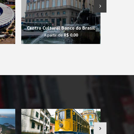
›
Centro Cultural Banco do Brasil
Theatro Muni
A partir de
R$ 0,00
A p
›