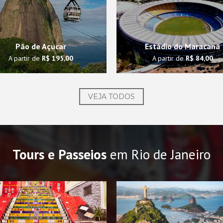
Pão de Açucar
Estádio do Maracanã
A partir de
R$ 195,00
A partir de
R$ 84,00
VEJA TODOS
Tours e Passeios
em Rio de Janeiro