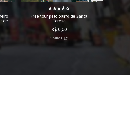
Free tou
Free tour pelo bairro de Santa
neiro
Teresa
r de
R$ 0,00
Civitatis