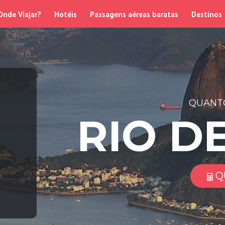
Onde Viajar?
Hotéis
Passagens aéreas baratas
Destinos
QUANTO
RIO D
Q