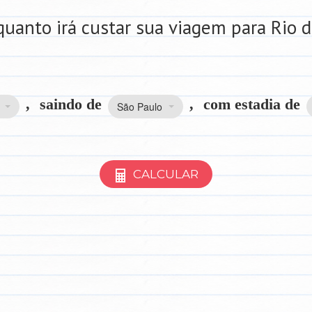
uanto irá custar sua viagem para Rio d
,
saindo de
,
com estadia de
São Paulo
CALCULAR