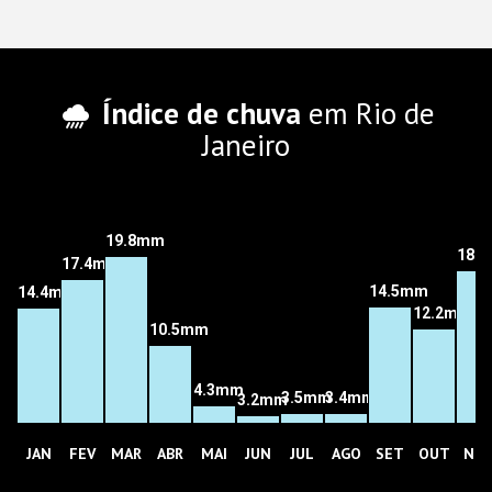
Índice de chuva
em Rio de
Janeiro
19.8mm
18.
17.4mm
14.5mm
14.4mm
12.2mm
10.5mm
4.3mm
3.5mm
3.4mm
3.2mm
JAN
FEV
MAR
ABR
MAI
JUN
JUL
AGO
SET
OUT
NO