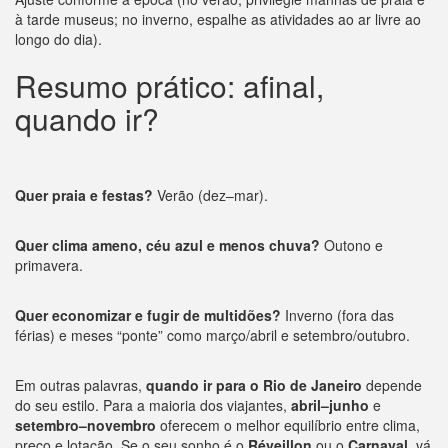
à tarde museus; no inverno, espalhe as atividades ao ar livre ao
longo do dia).
Resumo prático: afinal,
quando ir?
Quer praia e festas?
Verão (dez–mar).
Quer clima ameno, céu azul e menos chuva?
Outono e
primavera.
Quer economizar e fugir de multidões?
Inverno (fora das
férias) e meses “ponte” como março/abril e setembro/outubro.
Em outras palavras,
quando ir para o Rio de Janeiro
depende
do seu estilo. Para a maioria dos viajantes,
abril–junho
e
setembro–novembro
oferecem o melhor equilíbrio entre clima,
preço e lotação. Se o seu sonho é o
Réveillon
ou o
Carnaval
, vá