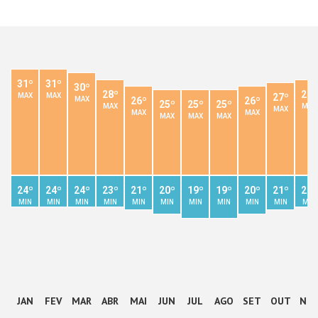
31º
31º
30º
28º
28º
MAX
MAX
27º
MAX
26º
26º
25º
25º
25º
MAX
MAX
MAX
MAX
MAX
MAX
MAX
MAX
24º
24º
24º
23º
21º
20º
19º
19º
20º
21º
22º
MIN
MIN
MIN
MIN
MIN
MIN
MIN
MIN
MIN
MIN
MIN
JAN
FEV
MAR
ABR
MAI
JUN
JUL
AGO
SET
OUT
NO