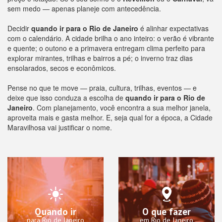
sem medo — apenas planeje com antecedência.
Decidir
quando ir para o Rio de Janeiro
é alinhar expectativas
com o calendário. A cidade brilha o ano inteiro: o verão é vibrante
e quente; o outono e a primavera entregam clima perfeito para
explorar mirantes, trilhas e bairros a pé; o inverno traz dias
ensolarados, secos e econômicos.
Pense no que te move — praia, cultura, trilhas, eventos — e
deixe que isso conduza a escolha de
quando ir para o Rio de
Janeiro
. Com planejamento, você encontra a sua melhor janela,
aproveita mais e gasta melhor. E, seja qual for a época, a Cidade
Maravilhosa vai justificar o nome.
Quando ir
O que fazer
para Rio de Janeiro
em Rio de Janeiro