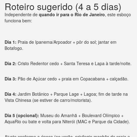
Roteiro sugerido (4 a 5 dias)
Independente de
quando ir para o Rio de Janeiro
, este esboço
funciona bem:
Dia 1:
Praia de Ipanema/Arpoador + pôr do sol; jantar em
Botafogo.
Dia 2:
Cristo Redentor cedo + Santa Teresa e Lapa à tarde/noite.
Dia 3:
Pão de Açúcar cedo + praia em Copacabana + calçadão.
Dia 4:
Jardim Botânico + Parque Lage + Lagoa; fim de tarde na
Vista Chinesa (se estiver de carro/motorista).
Dia 5 (opcional):
Museu do Amanhã + Boulevard Olímpico +
AquaRio ou bate e volta para Niterói (MAC e Parque da Cidade).
Ajuste conforme a época (no verão, privilegie manhãs de praia e