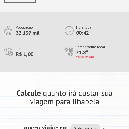
População
Hora local
32.197 mil
00:42
Temperatura local
1 Real
21.8º
R$ 1,00
Ver previsão
Calcule
quanto irá custar sua
viagem para Ilhabela
quero viajar em
,
Setembro