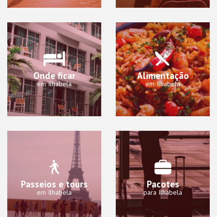
Onde ficar
Alimentação
em Ilhabela
em Ilhabela
Passeios e tours
Pacotes
em Ilhabela
para Ilhabela