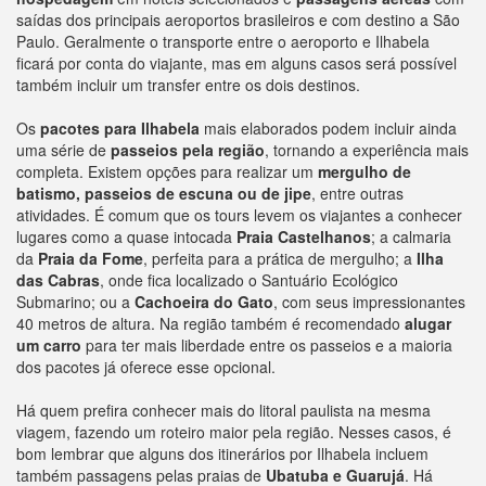
saídas dos principais aeroportos brasileiros e com destino a São
Paulo. Geralmente o transporte entre o aeroporto e Ilhabela
ficará por conta do viajante, mas em alguns casos será possível
também incluir um transfer entre os dois destinos.
Os
pacotes para Ilhabela
mais elaborados podem incluir ainda
uma série de
passeios pela região
, tornando a experiência mais
completa. Existem opções para realizar um
mergulho de
batismo, passeios de escuna ou de jipe
, entre outras
atividades. É comum que os tours levem os viajantes a conhecer
lugares como a quase intocada
Praia Castelhanos
; a calmaria
da
Praia da Fome
, perfeita para a prática de mergulho; a
Ilha
das Cabras
, onde fica localizado o Santuário Ecológico
Submarino; ou a
Cachoeira do Gato
, com seus impressionantes
40 metros de altura. Na região também é recomendado
alugar
um carro
para ter mais liberdade entre os passeios e a maioria
dos pacotes já oferece esse opcional.
Há quem prefira conhecer mais do litoral paulista na mesma
viagem, fazendo um roteiro maior pela região. Nesses casos, é
bom lembrar que alguns dos itinerários por Ilhabela incluem
também passagens pelas praias de
Ubatuba e Guarujá
. Há