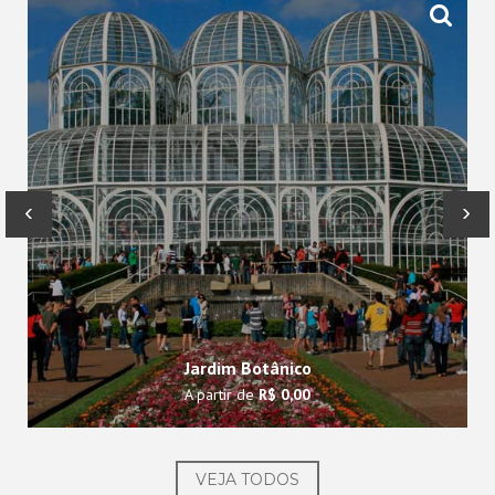
‹
›
Jardim Botânico
A partir de
R$ 0,00
VEJA TODOS