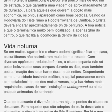
BR-116 (Régis Bittencourt) e percorrerá pouco mais de 400 km
de estrada, o que garantirá uma viagem de aproximadamente 5h
de duração. Já para aqueles que querem a opção mais
econômica, os ônibus aparecem como boas pedidas. Saindo da
Rodoviária do Tietê rumo à Rodoferroviária de Curitiba, o turista
deverá encarar aproximadamente 6h de percurso. A boa notícia
é que o terminal fica muito bem localizado, a apenas 2km do
centro, o que facilita a locomoção já dentro da cidade.
Vida noturna
Se em muitos lugares frio e chuva podem significar ficar em casa,
os curitibanos não assimilaram muito bem o recado. Com
diversas opções de redutos boêmios, a cidade espanta não só
pelas belezas dos seus parques durante os dias, mas também
pela animação dos seus bares durante as noites. Despontando
como uma cidade bastante eclética, a capital paranaense conta
com estabelecimentos dos mais diversos, seja barzinhos mais
requintados, casas de rock, instalações
underground
ou ainda
baladas animadas de sertanejo,
Quando o assunto é diversão noturna alguns pontos da cidade se
destacam. Para aqueles que são adeptos do estilo descolado e
alternativo, a dica é ir ao bairro de São Francisco. Por lá o que