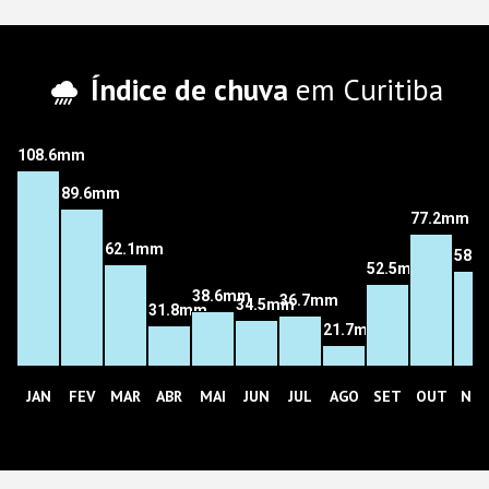
Índice de chuva
em Curitiba
108.6mm
89.6mm
77.2mm
62.1mm
58.
52.5mm
38.6mm
36.7mm
34.5mm
31.8mm
21.7mm
JAN
FEV
MAR
ABR
MAI
JUN
JUL
AGO
SET
OUT
NO