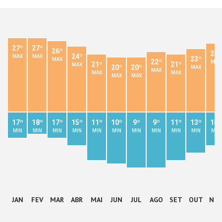
27º
27º
26º
25º
24º
MAX
MAX
23º
MAX
22º
MAX
21º
21º
MAX
20º
20º
MAX
MAX
MAX
MAX
MAX
MAX
17º
18º
17º
15º
11º
10º
9º
9º
11º
13º
15º
MIN
MIN
MIN
MIN
MIN
MIN
MIN
MIN
MIN
MIN
MIN
JAN
FEV
MAR
ABR
MAI
JUN
JUL
AGO
SET
OUT
NO