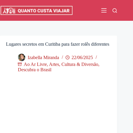
Pular
para
o
conteúdo
Lugares secretos em Curitiba para fazer rolês diferentes
Izabella Miranda
22/06/2025
Ao Ar Livre
,
Artes, Cultura & Diversão
,
Descubra o Brasil