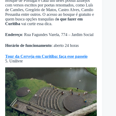
Bosque de Portugal e cada um deles possui azulejos
com versos escritos por poetas renomados, como Luís
de Camões, Gregório de Matos, Castro Alves, Camilo
Pessanha entre outros. O acesso ao bosque é gratuito e
quem busca opções tranquilas d
o que fazer em
Curitiba
vai curtir essa dica.
Endereço
: Rua Fagundes Varela, 774 – Jardim Social
Horário de funcionamento
: aberto 24 horas
Tour da Cerveja em Curitiba: faça esse passeio
5. Unilivre