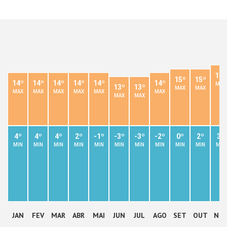
16º
15º
15º
14º
14º
14º
14º
14º
14º
MAX
13º
13º
MAX
MAX
MAX
MAX
MAX
MAX
MAX
MAX
MAX
MAX
4º
4º
4º
2º
-1º
-3º
-3º
-2º
0º
2º
3º
MIN
MIN
MIN
MIN
MIN
MIN
MIN
MIN
MIN
MIN
MIN
JAN
FEV
MAR
ABR
MAI
JUN
JUL
AGO
SET
OUT
NO