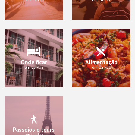
Onde ficar
Alimentação
em La Paz
em La Paz
Passeios e tours
em La Paz