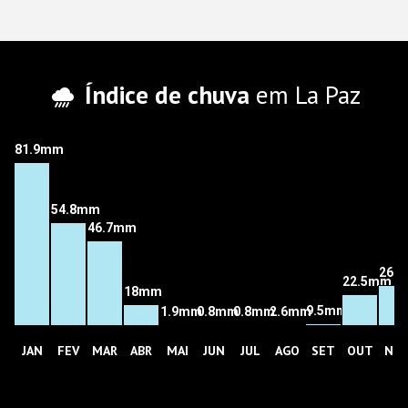
Índice de chuva
em La Paz
81.9mm
54.8mm
46.7mm
26.
22.5mm
18mm
9.5mm
1.9mm
0.8mm
0.8mm
2.6mm
JAN
FEV
MAR
ABR
MAI
JUN
JUL
AGO
SET
OUT
NO