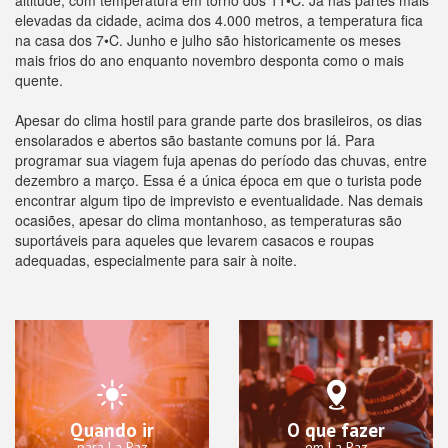
altitude, com temperatura em torno dos 11•C. Já nas partes mais
elevadas da cidade, acima dos 4.000 metros, a temperatura fica
na casa dos 7•C. Junho e julho são historicamente os meses
mais frios do ano enquanto novembro desponta como o mais
quente.
Apesar do clima hostil para grande parte dos brasileiros, os dias
ensolarados e abertos são bastante comuns por lá. Para
programar sua viagem fuja apenas do período das chuvas, entre
dezembro a março. Essa é a única época em que o turista pode
encontrar algum tipo de imprevisto e eventualidade. Nas demais
ocasiões, apesar do clima montanhoso, as temperaturas são
suportáveis para aqueles que levarem casacos e roupas
adequadas, especialmente para sair à noite.
Quando ir
O que fazer
para La Paz
em La Paz