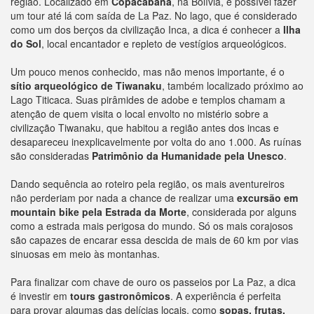
região. Localizado em
Copacabana
, na Bolívia, é possível fazer
um tour até lá com saída de La Paz. No lago, que é considerado
como um dos berços da civilização Inca, a dica é conhecer a
Ilha
do Sol
, local encantador e repleto de vestígios arqueológicos.
Um pouco menos conhecido, mas não menos importante, é o
sítio arqueológico de Tiwanaku
, também localizado próximo ao
Lago Titicaca. Suas pirâmides de adobe e templos chamam a
atenção de quem visita o local envolto no mistério sobre a
civilização Tiwanaku, que habitou a região antes dos incas e
desapareceu inexplicavelmente por volta do ano 1.000. As ruínas
são consideradas
Patrimônio da Humanidade pela Unesco
.
Dando sequência ao roteiro pela região, os mais aventureiros
não perderiam por nada a chance de realizar uma
excursão em
mountain bike pela Estrada da Morte
, considerada por alguns
como a estrada mais perigosa do mundo. Só os mais corajosos
são capazes de encarar essa descida de mais de 60 km por vias
sinuosas em meio às montanhas.
Para finalizar com chave de ouro os passeios por La Paz, a dica
é investir em
tours gastronômicos
. A experiência é perfeita
para provar algumas das delícias locais, como
sopas, frutas,