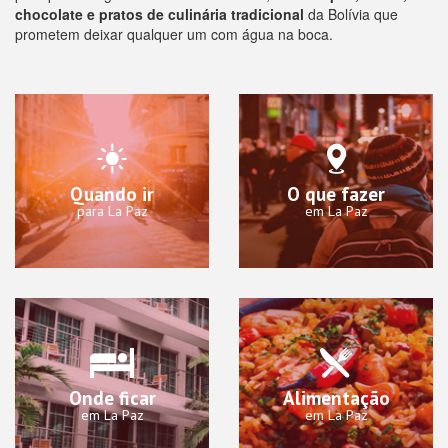
chocolate e pratos de culinária tradicional
da Bolívia que
prometem deixar qualquer um com água na boca.
Quando ir
O que fazer
para La Paz
em La Paz
Onde ficar
Alimentação
em La Paz
em La Paz