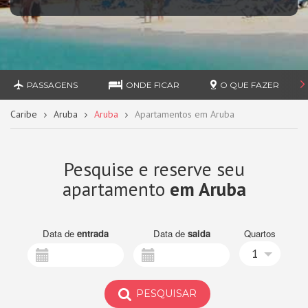
PASSAGENS
ONDE FICAR
O QUE FAZER
Caribe
Aruba
Aruba
Apartamentos em Aruba
Pesquise e reserve seu
apartamento
em Aruba
Data de
entrada
Data de
saida
Quartos
1
PESQUISAR