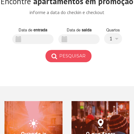
Encontre
apartamentos em promoção
informe a data do checkin e checkout
Data de
entrada
Data de
saida
Quartos
1
PESQUISAR
Quando ir
O que fazer