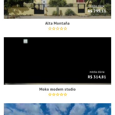
média diária
R$ 295,11
Alta Montaña
média diária
R$ 314,81
Moko modern studio