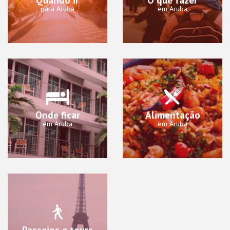
para Aruba
em Aruba
Onde ficar
Alimentação
em Aruba
em Aruba
Passeios e tours