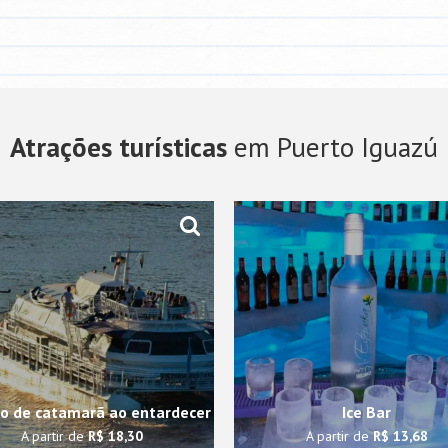
Atrações turísticas
em Puerto Iguazú
o de catamarã ao entardecer
Ice Bar
A partir de
R$ 18,30
A partir de
R$ 13,68