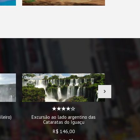
›
leiro)
Excursão ao lado argentino das
Excursão às
Cataratas do Iguaçu
às
R$ 146,00