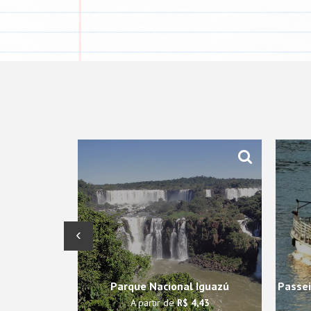
‹
Parque Nacional Iguazú
Passei
A partir de
R$ 4,43