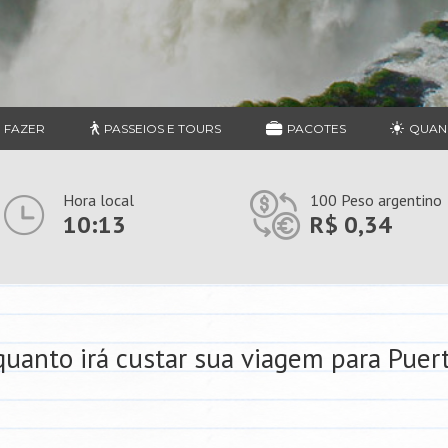
 FAZER
PASSEIOS E TOURS
PACOTES
QUAN
Hora local
100 Peso argentino
10:13
R$ 0,34
uanto irá custar sua viagem para Puer