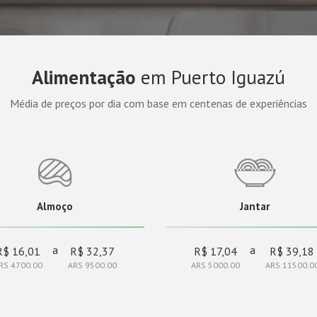
Alimentação
em Puerto Iguazú
Média de preços por dia com base em centenas de experiências
Almoço
Jantar
a
a
R$ 16,01
R$ 32,37
R$ 17,04
R$ 39,18
RS 4700.00
ARS 9500.00
ARS 5000.00
ARS 11500.0