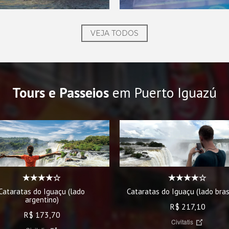
VEJA TODOS
Tours e Passeios
em Puerto Iguazú
Cataratas do Iguaçu (lado brasi
Cataratas do Iguaçu (lado
argentino)
R$ 217,10
R$ 173,70
Civitatis