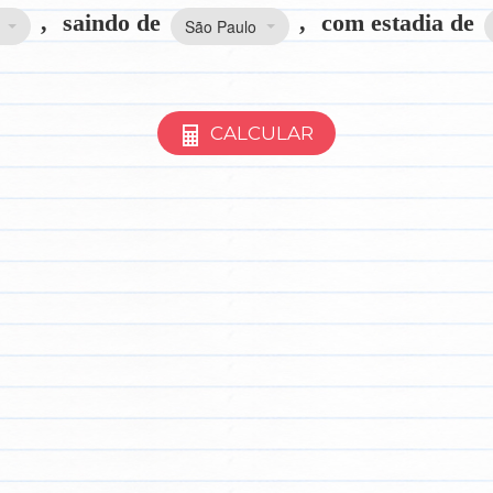
,
saindo de
,
com estadia de
São Paulo
CALCULAR