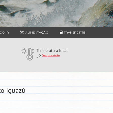
DO IR
ALIMENTAÇÃO
TRANSPORTE
Temperatura local
-º
Ver previsão
to Iguazú