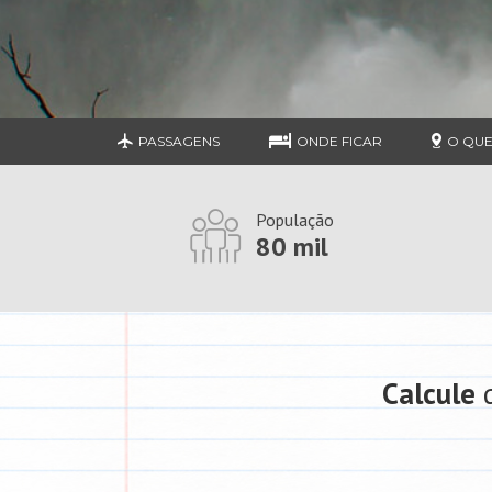
PASSAGENS
ONDE FICAR
O QUE
População
80 mil
Calcule
q