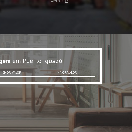
Civitatis
gem
em Puerto Iguazú
MENOR VALOR
MAIOR VALOR