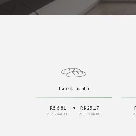
Café
da manhã
a
R$ 6,81
R$ 23,17
ARS 2000.00
ARS 6800.00
A