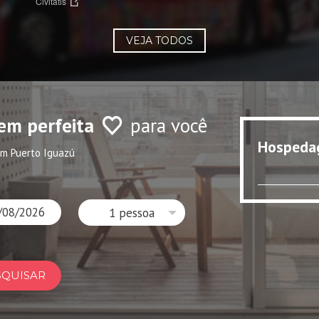
Civitatis
VEJA TODOS
em perfeita
para você
Hospeda
m Puerto Iguazú
1 pessoa
SQUISAR