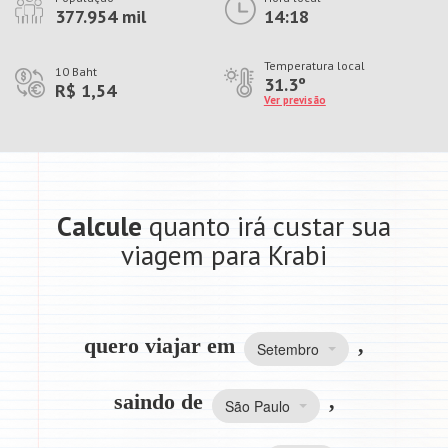
377.954 mil
14:18
Temperatura local
10 Baht
31.3º
R$ 1,54
Ver previsão
Calcule
quanto irá custar sua
viagem para Krabi
quero viajar em
,
Setembro
saindo de
,
São Paulo