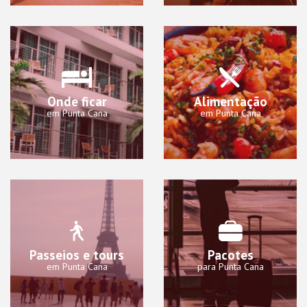
Onde ficar
Alimentação
em Punta Cana
em Punta Cana
Passeios e tours
Pacotes
em Punta Cana
para Punta Cana