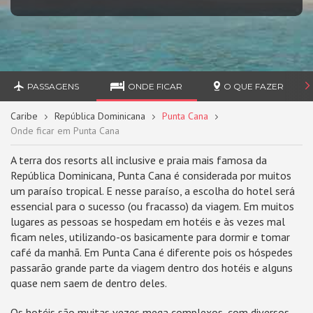
PASSAGENS
ONDE FICAR
O QUE FAZER
Caribe
República Dominicana
Punta Cana
Onde ficar em Punta Cana
A terra dos resorts all inclusive e praia mais famosa da
República Dominicana, Punta Cana é considerada por muitos
um paraíso tropical. E nesse paraíso, a escolha do hotel será
essencial para o sucesso (ou fracasso) da viagem. Em muitos
lugares as pessoas se hospedam em hotéis e às vezes mal
ficam neles, utilizando-os basicamente para dormir e tomar
café da manhã. Em Punta Cana é diferente pois os hóspedes
passarão grande parte da viagem dentro dos hotéis e alguns
quase nem saem de dentro deles.
Os hotéis são muitas vezes mega complexos, com diversos