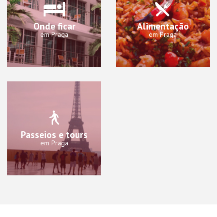
Onde ficar
Alimentação
em Praga
em Praga
Passeios e tours
em Praga