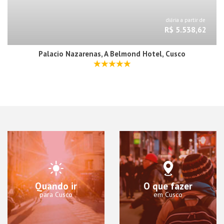
diária a partir de
R$ 5.538,62
Palacio Nazarenas, A Belmond Hotel, Cusco
Quando ir
O que fazer
para Cusco
em Cusco