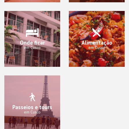
Onde ficar
Alimentação
em Cusco
em Cusco
Passeios e tours
em Cusco