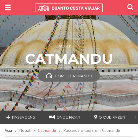
PASSEIOS EM
CATMANDU
HOME | CATMANDU
PASSAGENS
ONDE FICAR
O QUE FAZER
Ásia
Nepal
Catmandu
Passeios e tours em Catmandu