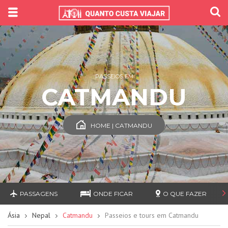
PASSEIOS EM
CATMANDU
HOME | CATMANDU
PASSAGENS
ONDE FICAR
O QUE FAZER
Ásia
Nepal
Catmandu
Passeios e tours em Catmandu