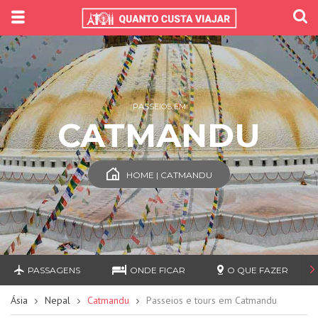
PASSEIOS EM
CATMANDU
HOME | CATMANDU
PASSAGENS
ONDE FICAR
O QUE FAZER
Ásia
Nepal
Catmandu
Passeios e tours em Catmandu