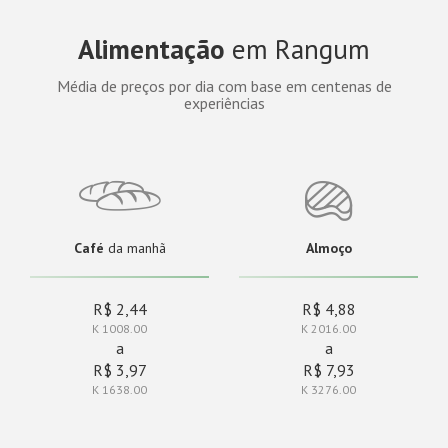
Alimentação
em Rangum
Média de preços por dia com base em centenas de
experiências
Café
da manhã
Almoço
R$ 2,44
R$ 4,88
K 1008.00
K 2016.00
a
a
R$ 3,97
R$ 7,93
K 1638.00
K 3276.00