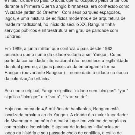
e maior cidade do país. O local, que foi ocupado pelos britânicos
durante a Primeira Guerra anglo-birmanesa, era conhecido como
"A cidade jardim do Oriente". Com seus parques espaçosos,
lagos, e uma mistura de edifícios modernos e de arquitetura de
madeira tradicional, no início do século XX, Rangum tinha
serviços públicos e infraestrutura em grau de paridade com
Londres.
Em 1989, a junta militar, que controla o país desde 1962,
anunciou que o nome da cidade voltaria a ser Yangon. Como
parte da comunidade internacional não reconhece a legitimidade
do atual governo, alguns países ainda empregam a forma
Rangum (ou variante Rangoon) – nome dado à cidade na época
da colonização britânica.
Seu nome original, Yangon significa “cidade sem inimigos”: “yan”
significa “inimigos” e e “koun”, “livrar-se de”.
Hoje com cerca de 4,5 milhões de habitantes, Rangum está
localizada próxima ao rio Yangon. A cidade é o maior importador
de Myanmar e também é o maior lugar em volume de negócios
comerciais e industriais. E apesar de todas as influências ao
longo da história e seu passado cheio de conflitos, o estilo de