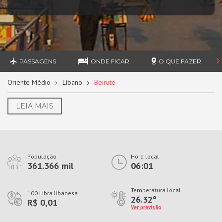
PASSAGENS
ONDE FICAR
O QUE FAZER
Oriente Médio
Líbano
Beirute
LEIA MAIS
População
Hora local
361.366 mil
06:01
Temperatura local
100 Libra libanesa
26.32º
R$ 0,01
Ver previsão