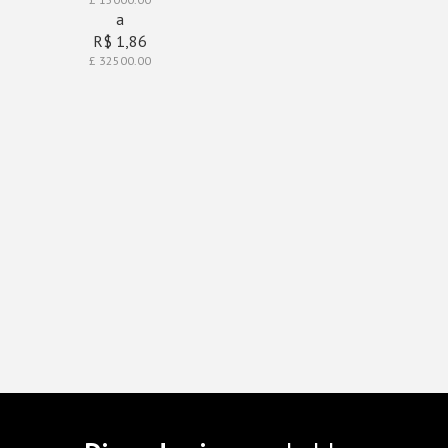
a
R$ 1,86
£ 32500.00