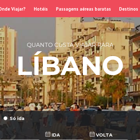
Onde Viajar?
Hotéis
Passagens aéreas baratas
Destinos
QUANTO CUSTA VIAJAR PARA
LÍBANO
Só ida
IDA
VOLTA