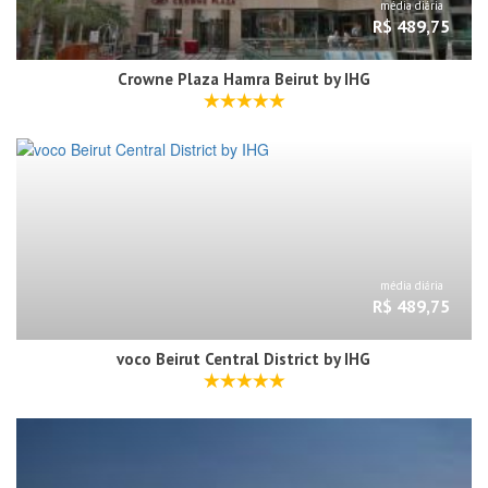
média diária
R$ 489,75
Crowne Plaza Hamra Beirut by IHG
média diária
R$ 489,75
voco Beirut Central District by IHG