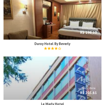
média diária
R$ 198,10
Duroy Hotel By Beverly
média diária
R$ 203,61
Le Marly Hotel