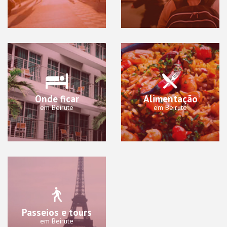
Onde ficar
Alimentação
em Beirute
em Beirute
Passeios e tours
em Beirute