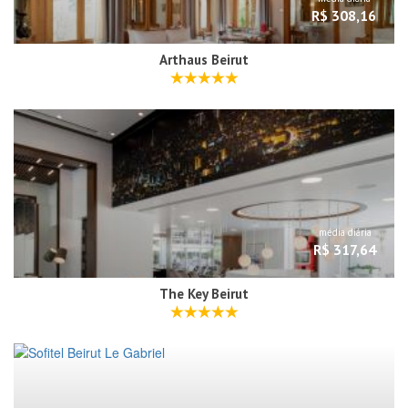
R$ 308,16
Arthaus Beirut
média diária
R$ 317,64
The Key Beirut