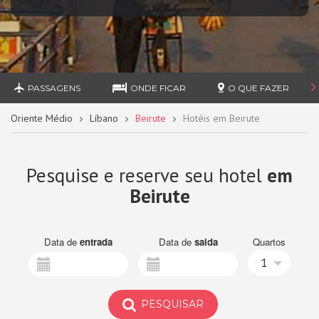
PASSAGENS
ONDE FICAR
O QUE FAZER
Oriente Médio
Líbano
Beirute
Hotéis em Beirute
Pesquise e reserve seu hotel
em
Beirute
Data de
entrada
Data de
saida
Quartos
1
PESQUISAR