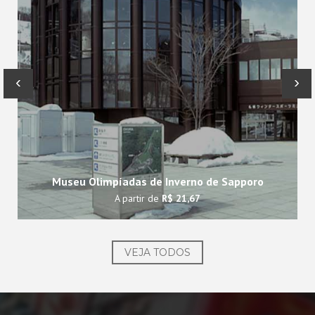
‹
›
Museu Olimpíadas de Inverno de Sapporo
A partir de
R$ 21,67
VEJA TODOS