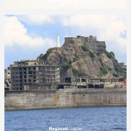
Miyakojima
Japão
Nagasaki
Japão