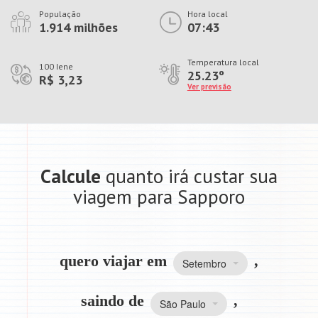
População
Hora local
1.914 milhões
07:43
Temperatura local
100 Iene
25.23º
R$ 3,23
Ver previsão
Calcule
quanto irá custar sua
viagem para Sapporo
quero viajar em
,
Setembro
saindo de
,
São Paulo