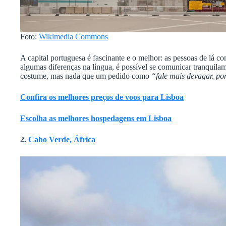
Foto:
Wikimedia Commons
A capital portuguesa é fascinante e o melhor: as pessoas de lá 
algumas diferenças na língua, é possível se comunicar tranquila
costume, mas nada que um pedido como
“fale mais devagar, po
Confira os melhores preços de voos para Lisboa
Escolha as melhores hospedagens em Lisboa
2.
Cabo Verde, África