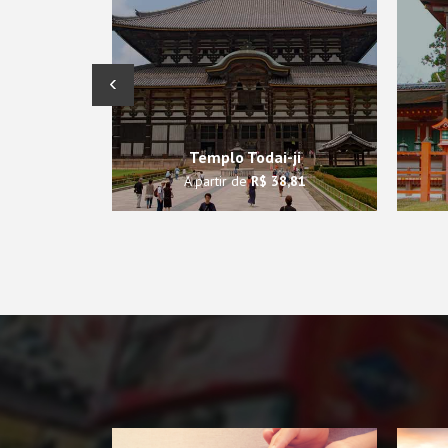
‹
Templo Todai-ji
A partir de
R$ 38,81