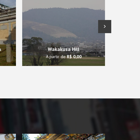
›
m
Wakakusa Hill
Ya
A partir de
R$ 0,00
A p