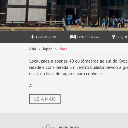
PASSAGENS
ONDE FICAR
O QUE
Ásia
Japão
Nara
Localizada a apenas 40 quilômetros ao sul de Kyot
cidade é considerada um centro budista devido à g
estar na lista de lugares para conhecer.
A...
LEIA MAIS
População