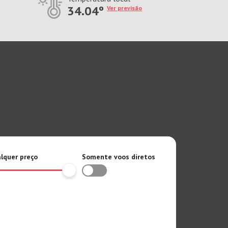
34.04º
Ver previsão
lquer preço
Somente voos diretos