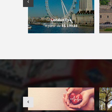
‹
London Eye
A partir de
R$ 199,88
‹