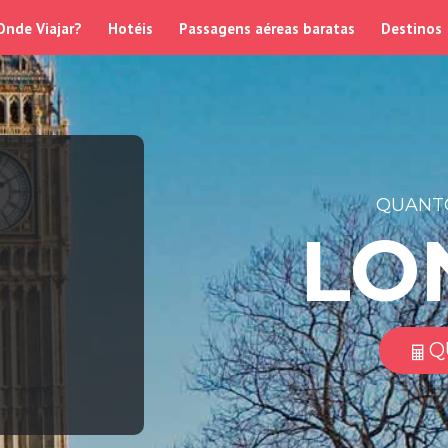
Onde Viajar?
Hotéis
Passagens aéreas baratas
Destinos
QUANTO
LO
Q