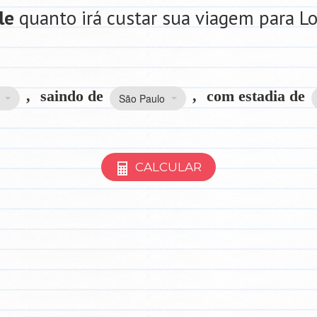
le
quanto irá custar sua viagem para L
,
saindo de
,
com estadia de
São Paulo
CALCULAR