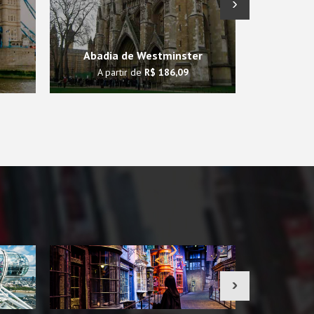
›
Visita ao P
Abadia de Westminster
A partir de
R$ 186,09
A pa
›