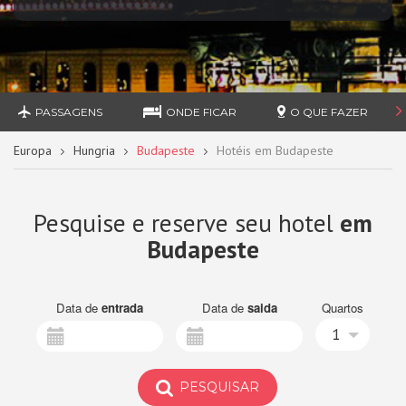
PASSAGENS
ONDE FICAR
O QUE FAZER
Europa
Hungria
Budapeste
Hotéis em Budapeste
Pesquise e reserve seu hotel
em
Budapeste
Data de
entrada
Data de
saida
Quartos
1
PESQUISAR