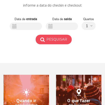
informe a data do checkin e checkout
Data de
entrada
Data de
saida
Quartos
1
PESQUISAR
Quando ir
O que fazer
para Budapeste
em Budapeste