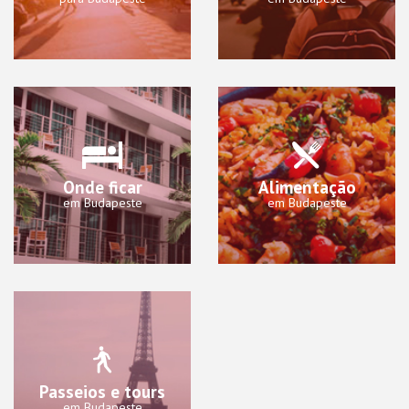
Onde ficar
Alimentação
em Budapeste
em Budapeste
Passeios e tours
em Budapeste