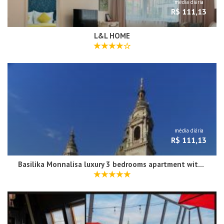
média diária
R$ 111,13
L&L HOME
média diária
R$ 111,13
Basilika Monnalisa luxury 3 bedrooms apartment with amazing view NEED RESERVATION X FREE PARKING