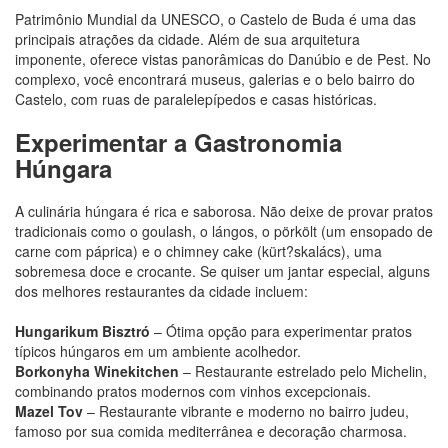
Patrimônio Mundial da UNESCO, o Castelo de Buda é uma das
principais atrações da cidade. Além de sua arquitetura
imponente, oferece vistas panorâmicas do Danúbio e de Pest. No
complexo, você encontrará museus, galerias e o belo bairro do
Castelo, com ruas de paralelepípedos e casas históricas.
Experimentar a Gastronomia
Húngara
A culinária húngara é rica e saborosa. Não deixe de provar pratos
tradicionais como o goulash, o lángos, o pörkölt (um ensopado de
carne com páprica) e o chimney cake (kürt?skalács), uma
sobremesa doce e crocante. Se quiser um jantar especial, alguns
dos melhores restaurantes da cidade incluem:
Hungarikum Bisztró
– Ótima opção para experimentar pratos
típicos húngaros em um ambiente acolhedor.
Borkonyha Winekitchen
– Restaurante estrelado pelo Michelin,
combinando pratos modernos com vinhos excepcionais.
Mazel Tov
– Restaurante vibrante e moderno no bairro judeu,
famoso por sua comida mediterrânea e decoração charmosa.