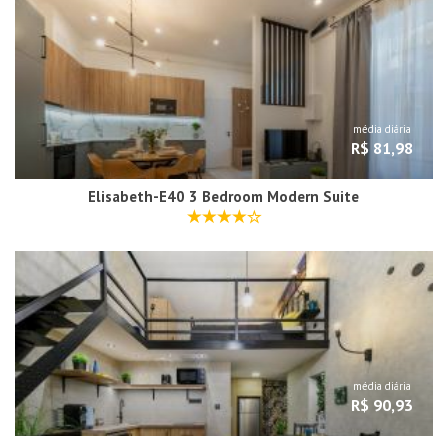
média diária
R$ 81,98
Elisabeth-E40 3 Bedroom Modern Suite
média diária
R$ 90,93