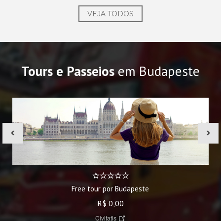
VEJA TODOS
Tours e Passeios
em Budapeste
‹
›
Free tour por Budapeste
R$ 0,00
Civitatis