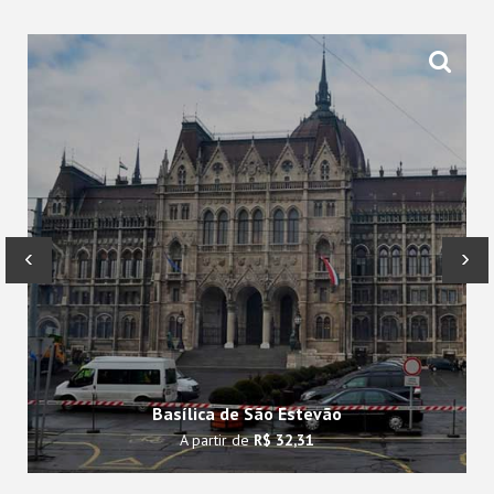
‹
›
Basílica de São Estevão
A partir de
R$ 32,31