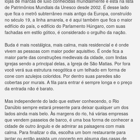
lojas de marcas de luxo conhecidas mundialmente e está na lista
de Patrimônios Mundiais da Unesco desde 2002. É desse lado
que fica o metrô subterrâneo mais antigo da Europa, construído
no século 19, a linha amarela, e é aqui também que fica o maior
edifício do país, o edifício do Parlamento Húngaro, com suas
fachadas em estilo gótico, é considerado o orgulho da nação.
Buda é mais nostálgica, mais calma, mais residencial e é onde
vivem as pessoas com maior poder aquisitivo. É onde fica a
maior parte das construções medievais da cidade, com lindas
igrejas sendo a principal delas, a Igreja de São Matias. Por fora
você verá sua estrutura neogótica e um telhado em forma de
cone com azulejos coloridos. Por dentro suas paredes são
cobertas por murais. A fila para entrar é sempre longa e o preço
da entrada não é barato.
Mas independente do lado que estiver conhecendo, o Rio
Danúbio sempre estará presente para deixar qualquer um dos
lados ainda mais belo. Às margens do rio, há várias empresas
que vendem passeios de barco, é uma boa forma de conhecer a
cidade de outro ângulo e de admirar as paisagens com mais
calma. Para finalizar o dia, escolha um bom restaurante para
jantar ou então assista um concerto em alguma das casas de