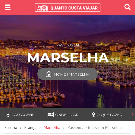
PASSEIOS EM
MARSELHA
HOME | MARSELHA
PASSAGENS
ONDE FICAR
O QUE FAZER
Europa
França
Marselha
Passeios e tours em Marselha