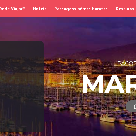
Onde Viajar?
Hotéis
Passagens aéreas baratas
Destinos
PACOT
MA