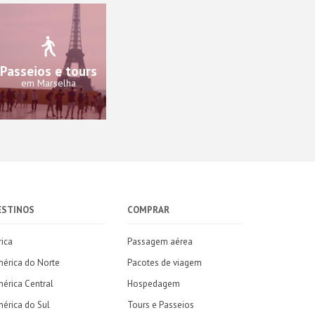
Passeios e tours
em Marselha
ESTINOS
COMPRAR
rica
Passagem aérea
érica do Norte
Pacotes de viagem
érica Central
Hospedagem
érica do Sul
Tours e Passeios