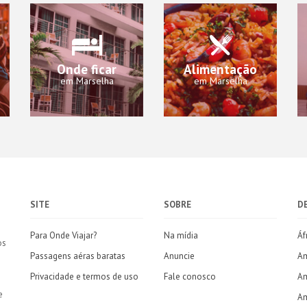
Onde ficar
Alimentação
em Marselha
em Marselha
SITE
SOBRE
D
Para Onde Viajar?
Na mídia
Áf
os
Passagens aéras baratas
Anuncie
Am
Privacidade e termos de uso
Fale conosco
Am
e
Am