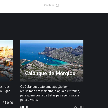
Civitatis
Calanque de Morgiou
s, ruas
Os Calanques são uma atração bem
mo lugar
requisitada em Marselha, a água é cristalina,
para quem gosta de belas paisagens vale a
pena a visita.
R$ 0,00
€0.00
R$ 0,00