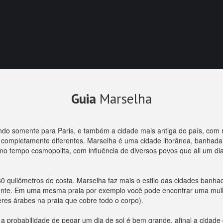
Guia
Marselha
do somente para Paris, e também a cidade mais antiga do país, com 
 completamente diferentes. Marselha é uma cidade litorânea, banhada
 tempo cosmopolita, com influência de diversos povos que ali um dia
60 quilômetros de costa. Marselha faz mais o estilo das cidades banh
mente. Em uma mesma praia por exemplo você pode encontrar uma mulh
eres árabes na praia que cobre todo o corpo).
 probabilidade de pegar um dia de sol é bem grande, afinal a cidade