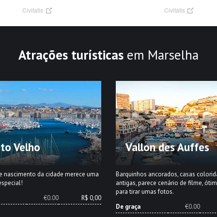
Civitatis
Civitatis
Atrações turísticas
em Marselha
to Velho
Vallon des Auffes
de nascimento da cidade merece uma
Barquinhos ancorados, casas colorida
special!
antigas, parece cenário de filme, óti
para tirar umas fotos.
€0.00
R$ 0,00
De graça
€0.00