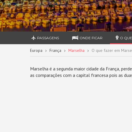
PASSAGENS
ONDE FICAR
O QUE
Europa
França
Marselha
O que fazer em Marse
Marselha é a segunda maior cidade da França, perd
as comparações com a capital francesa pois as dua