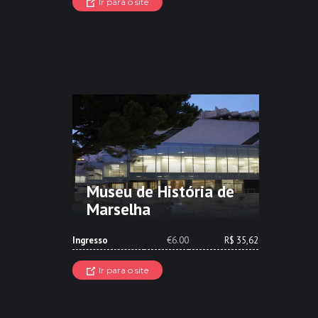
Ir para o site
Museu de História de
Marselha
Ingresso
€6.00
R$ 35,62
Ir para o site