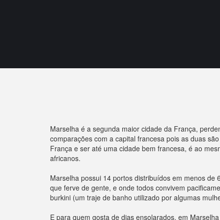
Marselha é a segunda maior cidade da França, perden
comparações com a capital francesa pois as duas são
França e ser até uma cidade bem francesa, é ao mesmo
africanos.
Marselha possui 14 portos distribuídos em menos de 
que ferve de gente, e onde todos convivem pacifica
burkini (um traje de banho utilizado por algumas mulh
E para quem gosta de dias ensolarados, em Marselha a