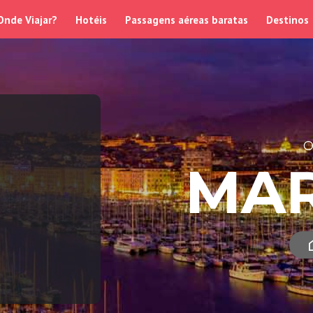
Onde Viajar?
Hotéis
Passagens aéreas baratas
Destinos
O
MA