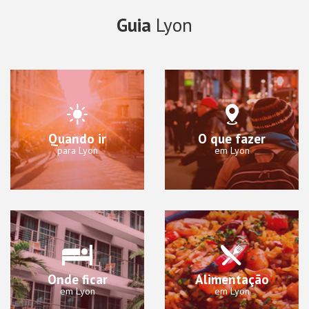
Guia
Lyon
Quando ir
O que fazer
para Lyon
em Lyon
Onde ficar
Alimentação
em Lyon
em Lyon