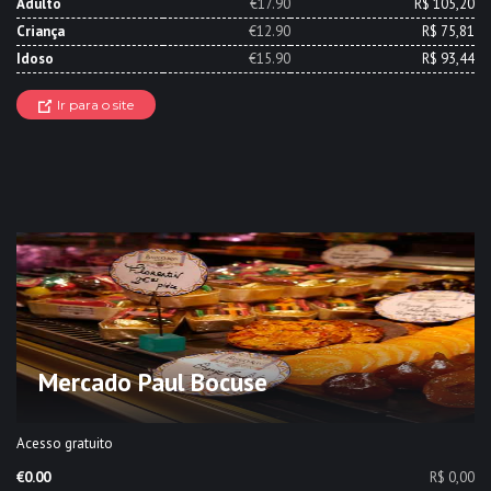
Adulto
€17.90
R$ 105,20
Criança
€12.90
R$ 75,81
Idoso
€15.90
R$ 93,44
Ir para o site
Mercado Paul Bocuse
Acesso gratuito
€0.00
R$ 0,00