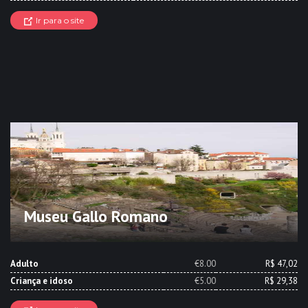
Ir para o site
Museu Gallo Romano
Adulto
€8.00
R$ 47,02
Criança e idoso
€5.00
R$ 29,38