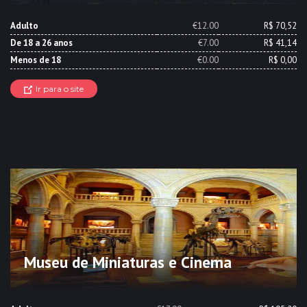
Adulto
€12.00
R$ 70,52
De 18 a 26 anos
€7.00
R$ 41,14
Menos de 18
€0.00
R$ 0,00
Ir para o site
Museu de Miniaturas e Cinema