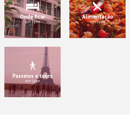
Onde ficar
Alimentação
em Lyon
em Lyon
Passeios e tours
em Lyon