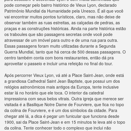
pode começar pelo bairro histórico de Vieux Lyon, declarado
Patrimônio Mundial da Humanidade pela Unesco. É ali que você
vai encontrar muitos pontos turísticos, claro, mas não deixe de
observar também as ruas estreitas, as calçadas de pedras, as
praças e as construções históricas. Ainda na parte histórica estão
os traboules que são passagens secretas onde você pode
atravessar de um imóvel para outro e de uma rua para outra.
Essas passagens foram muito utilizadas durante a Segunda
Guerra Mundial, tanto que há cerca de 500 dessas passagens. O
centro também conta com bons restaurantes, então dá pra
aproveitar o passeio e incluir uma refeição no final do tour.
Após percorrer Vieux Lyon, vá até a Place Saint-Jean, onde está
a grandiosa Cathedral Saint Jean Baptiste, que possui um dos
relógios astronômicos mais antigos da Europa, tente inclusive
estar lá no horário que ele toca. O interior da catedral
impressiona com seus belos vitrais. Outra igreja que merece ser
visitada é a Basilique Notre Dame de Fourviere, que fica no topo
da colina de Fourviere, e é um dos símbolos da cidade. Para
chegar até lá, a dica é pegar um funicular que funciona desde
1900, sai da Place Saint-Jean e em 15 minutos te leva até o topo
da colina. Tente conhecer todo o complexo que inclui não