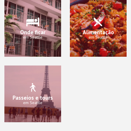
Onde ficar
Alimentação
em Seattle
em Seattle
Passeios e tours
em Seattle