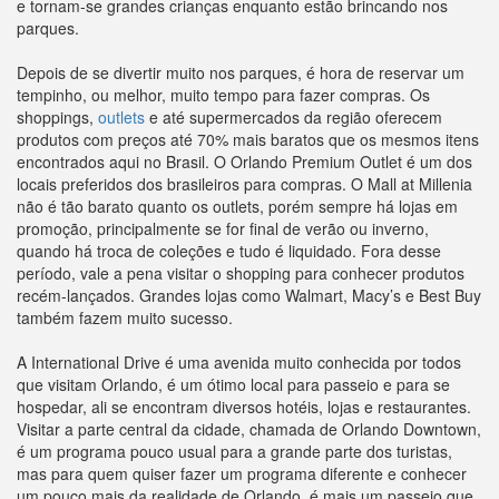
e tornam-se grandes crianças enquanto estão brincando nos
parques.
Depois de se divertir muito nos parques, é hora de reservar um
tempinho, ou melhor, muito tempo para fazer compras. Os
shoppings,
outlets
e até supermercados da região oferecem
produtos com preços até 70% mais baratos que os mesmos itens
encontrados aqui no Brasil. O Orlando Premium Outlet é um dos
locais preferidos dos brasileiros para compras. O Mall at Millenia
não é tão barato quanto os outlets, porém sempre há lojas em
promoção, principalmente se for final de verão ou inverno,
quando há troca de coleções e tudo é liquidado. Fora desse
período, vale a pena visitar o shopping para conhecer produtos
recém-lançados. Grandes lojas como Walmart, Macy’s e Best Buy
também fazem muito sucesso.
A International Drive é uma avenida muito conhecida por todos
que visitam Orlando, é um ótimo local para passeio e para se
hospedar, ali se encontram diversos hotéis, lojas e restaurantes.
Visitar a parte central da cidade, chamada de Orlando Downtown,
é um programa pouco usual para a grande parte dos turistas,
mas para quem quiser fazer um programa diferente e conhecer
um pouco mais da realidade de Orlando, é mais um passeio que