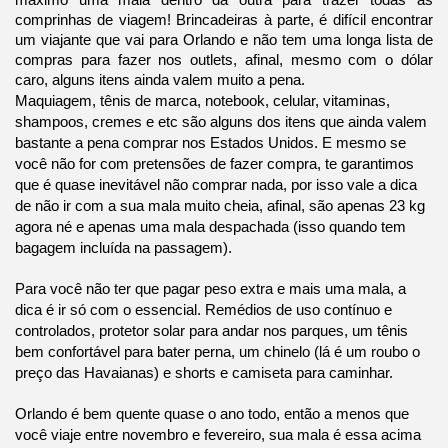
máximo uma mala dentro da outra para trazer todas as
comprinhas de viagem! Brincadeiras à parte, é difícil encontrar
um viajante que vai para Orlando e não tem uma longa lista de
compras para fazer nos outlets, afinal, mesmo com o dólar
caro, alguns itens ainda valem muito a pena.
Maquiagem, tênis de marca, notebook, celular, vitaminas,
shampoos, cremes e etc são alguns dos itens que ainda valem
bastante a pena comprar nos Estados Unidos. E mesmo se
você não for com pretensões de fazer compra, te garantimos
que é quase inevitável não comprar nada, por isso vale a dica
de não ir com a sua mala muito cheia, afinal, são apenas 23 kg
agora né e apenas uma mala despachada (isso quando tem
bagagem incluída na passagem).
Para você não ter que pagar peso extra e mais uma mala, a
dica é ir só com o essencial. Remédios de uso contínuo e
controlados, protetor solar para andar nos parques, um tênis
bem confortável para bater perna, um chinelo (lá é um roubo o
preço das Havaianas) e shorts e camiseta para caminhar.
Orlando é bem quente quase o ano todo, então a menos que
você viaje entre novembro e fevereiro, sua mala é essa acima