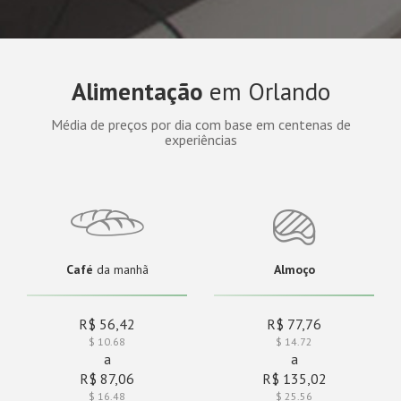
Alimentação
em Orlando
Média de preços por dia com base em centenas de
experiências
Café
da manhã
Almoço
R$ 56,42
R$ 77,76
$ 10.68
$ 14.72
a
a
R$ 87,06
R$ 135,02
$ 16.48
$ 25.56