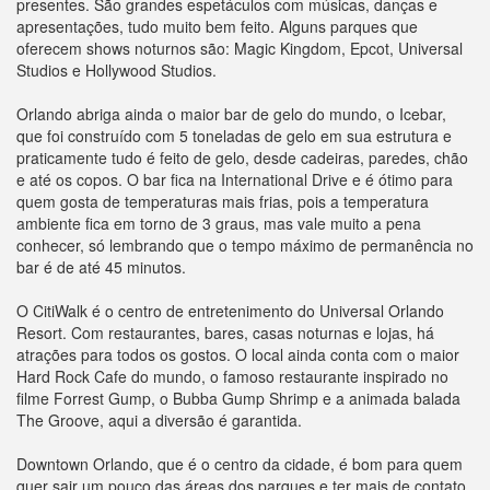
presentes. São grandes espetáculos com músicas, danças e
apresentações, tudo muito bem feito. Alguns parques que
oferecem shows noturnos são: Magic Kingdom, Epcot, Universal
Studios e Hollywood Studios.
Orlando abriga ainda o maior bar de gelo do mundo, o Icebar,
que foi construído com 5 toneladas de gelo em sua estrutura e
praticamente tudo é feito de gelo, desde cadeiras, paredes, chão
e até os copos. O bar fica na International Drive e é ótimo para
quem gosta de temperaturas mais frias, pois a temperatura
ambiente fica em torno de 3 graus, mas vale muito a pena
conhecer, só lembrando que o tempo máximo de permanência no
bar é de até 45 minutos.
O CitiWalk é o centro de entretenimento do Universal Orlando
Resort. Com restaurantes, bares, casas noturnas e lojas, há
atrações para todos os gostos. O local ainda conta com o maior
Hard Rock Cafe do mundo, o famoso restaurante inspirado no
filme Forrest Gump, o Bubba Gump Shrimp e a animada balada
The Groove, aqui a diversão é garantida.
Downtown Orlando, que é o centro da cidade, é bom para quem
quer sair um pouco das áreas dos parques e ter mais de contato