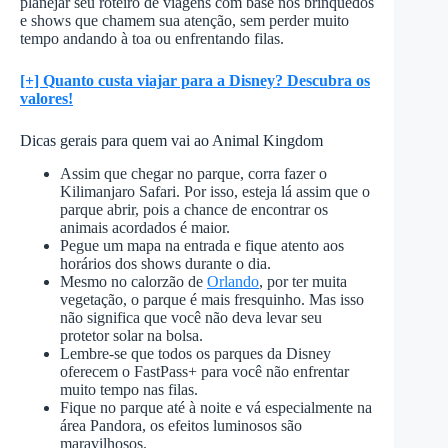
planejar seu roteiro de viagens com base nos brinquedos
e shows que chamem sua atenção, sem perder muito
tempo andando à toa ou enfrentando filas.
[+] Quanto custa viajar para a Disney? Descubra os
valores!
Dicas gerais para quem vai ao Animal Kingdom
Assim que chegar no parque, corra fazer o
Kilimanjaro Safari. Por isso, esteja lá assim que o
parque abrir, pois a chance de encontrar os
animais acordados é maior.
Pegue um mapa na entrada e fique atento aos
horários dos shows durante o dia.
Mesmo no calorzão de
Orlando
, por ter muita
vegetação, o parque é mais fresquinho. Mas isso
não significa que você não deva levar seu
protetor solar na bolsa.
Lembre-se que todos os parques da Disney
oferecem o FastPass+ para você não enfrentar
muito tempo nas filas.
Fique no parque até à noite e vá especialmente na
área Pandora, os efeitos luminosos são
maravilhosos.