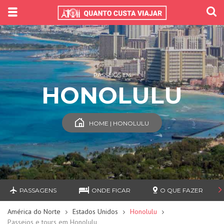
PASSEIOS EM
HONOLULU
HOME | HONOLULU
PASSAGENS
ONDE FICAR
O QUE FAZER
América do Norte
Estados Unidos
Honolulu
Passeios e tours em Honolulu