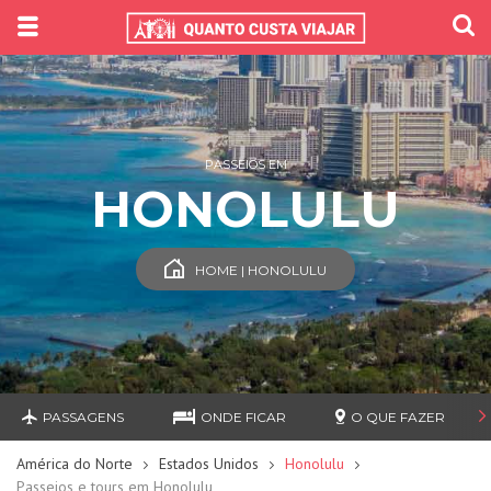
PASSEIOS EM
HONOLULU
HOME | HONOLULU
PASSAGENS
ONDE FICAR
O QUE FAZER
América do Norte
Estados Unidos
Honolulu
Passeios e tours em Honolulu