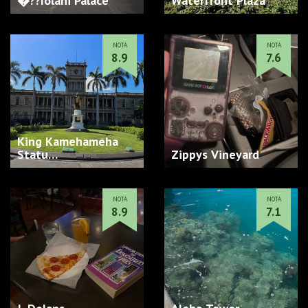
�??Iolani Palace
Waterfront Plaza
NOTA
NOTA
8.9
7.6
King Kamehameha
Statu…
Zippys Vineyard
NOTA
NOTA
8.9
7.1