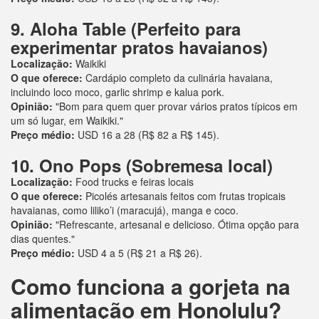
9. Aloha Table (Perfeito para
experimentar pratos havaianos)
Localização:
Waikiki
O que oferece:
Cardápio completo da culinária havaiana,
incluindo loco moco, garlic shrimp e kalua pork.
Opinião:
"Bom para quem quer provar vários pratos típicos em
um só lugar, em Waikiki."
Preço médio:
USD 16 a 28 (R$ 82 a R$ 145).
10. Ono Pops (Sobremesa local)
Localização:
Food trucks e feiras locais
O que oferece:
Picolés artesanais feitos com frutas tropicais
havaianas, como liliko’i (maracujá), manga e coco.
Opinião:
"Refrescante, artesanal e delicioso. Ótima opção para
dias quentes."
Preço médio:
USD 4 a 5 (R$ 21 a R$ 26).
Como funciona a gorjeta na
alimentação em Honolulu?