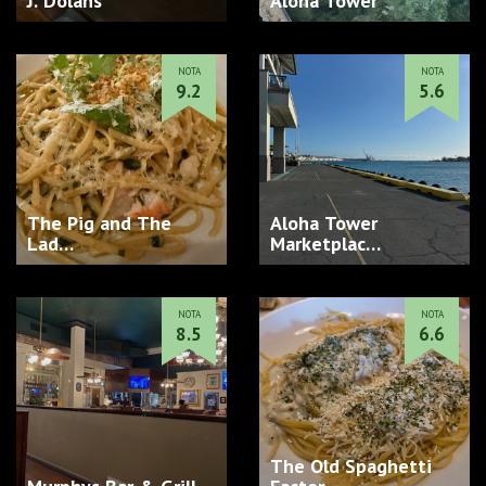
J. Dolans
Aloha Tower
NOTA
NOTA
9.2
5.6
The Pig and The
Aloha Tower
Lad…
Marketplac…
NOTA
NOTA
8.5
6.6
The Old Spaghetti