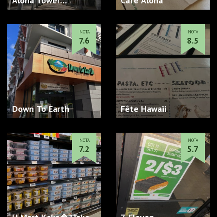
Aloha Tower
Cafe Aloha
Marketplac…
NOTA
NOTA
7.6
8.5
Down To Earth
Fête Hawaii
NOTA
NOTA
7.2
5.7