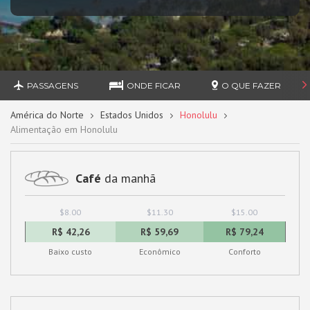
PASSAGENS
ONDE FICAR
O QUE FAZER
América do Norte
Estados Unidos
Honolulu
Alimentação em Honolulu
Café
da manhã
$8.00
$11.30
$15.00
R$ 42,26
R$ 59,69
R$ 79,24
Baixo custo
Econômico
Conforto