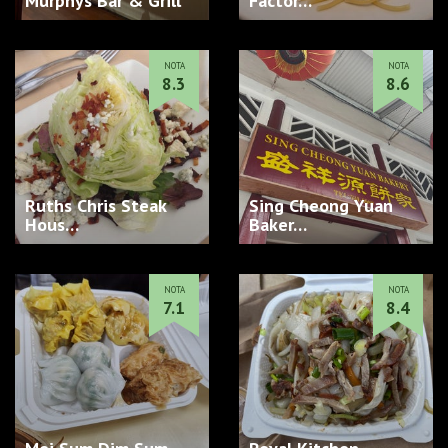
Murphys Bar & Grill
Factor…
NOTA
NOTA
8.3
8.6
Ruths Chris Steak
Sing Cheong Yuan
Hous…
Baker…
NOTA
NOTA
7.1
8.4