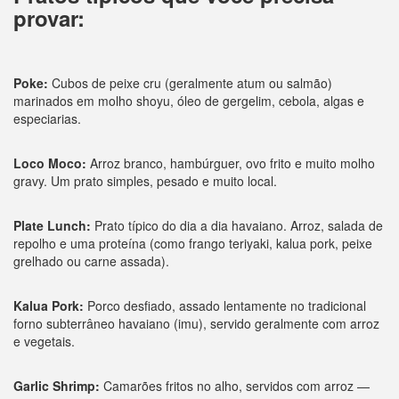
provar:
Poke:
Cubos de peixe cru (geralmente atum ou salmão)
marinados em molho shoyu, óleo de gergelim, cebola, algas e
especiarias.
Loco Moco:
Arroz branco, hambúrguer, ovo frito e muito molho
gravy. Um prato simples, pesado e muito local.
Plate Lunch:
Prato típico do dia a dia havaiano. Arroz, salada de
repolho e uma proteína (como frango teriyaki, kalua pork, peixe
grelhado ou carne assada).
Kalua Pork:
Porco desfiado, assado lentamente no tradicional
forno subterrâneo havaiano (imu), servido geralmente com arroz
e vegetais.
Garlic Shrimp:
Camarões fritos no alho, servidos com arroz —