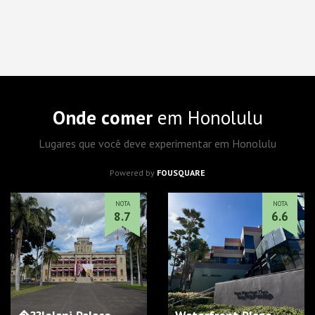
Onde comer
em Honolulu
Lugares que você deve experimentar em Honolulu
Powered by
FOUSQUARE
NOTA
NOTA
8.7
6.6