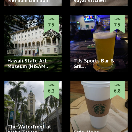
Mei Sum Dim Sum
Royal Kitchen
NOTA
NOTA
7.3
7.3
Hawaii State Art
T Js Sports Bar &
Museum (HiSAM…
Gril…
NOTA
NOTA
6.2
6.8
The Waterfront at