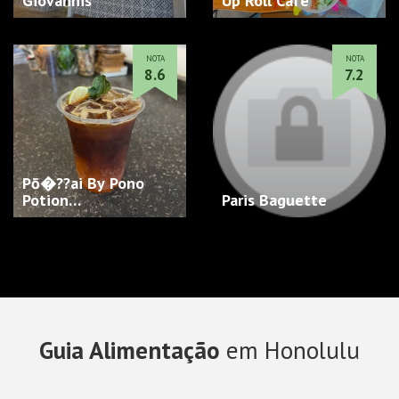
Giovannis
Up Roll Cafe
NOTA
NOTA
8.6
7.2
Pō�??ai By Pono
Potion…
Paris Baguette
Guia Alimentação
em Honolulu