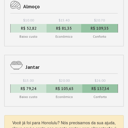
Almoço
$10.00
$15.40
$20.70
R$ 52,82
R$ 81,35
R$ 109,35
Baixo custo
Econômico
Conforto
Jantar
$15.00
$20.00
$26.00
R$ 79,24
R$ 105,65
R$ 137,34
Baixo custo
Econômico
Conforto
Você já foi para Honolulu? Nós precisamos da sua ajuda,