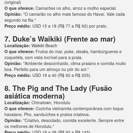
(original)
O que oferece:
Camarões no alho, arroz e molho especial.
Opinião:
"O camarão no alho mais famoso do Havaí. Vale cada
segundo na fila."
Preço médio:
USD 15 a 18 (R$ 77 a R$ 92) por prato.
7. Duke’s Waikiki (Frente ao mar)
Localização:
Waikiki Beach
O que oferece:
Frutos do mar, poke, steaks, hambúrgueres e
coquetéis, com vista incrível para a praia.
Opinião:
"Ambiente descontraído, clima praiano e comida muito
boa. Perfeito para um almoço ou pôr do sol."
Preço médio:
USD 18 a 40 (R$ 92 a R$ 205).
8. The Pig and The Lady (Fusão
asiática moderna)
Localização:
Chinatown, Honolulu
O que oferece:
Cozinha vietnamita contemporânea com toque
havaiano. Pho, sanduíches e pratos criativos.
Opinião:
"Criativo, descolado, comida excelente. Sempre entre
os melhores de Honolulu."
Preço médio:
USD 18 a 28 (R$ 92 a R$ 145).