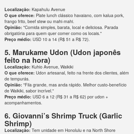
Localização:
Kapahulu Avenue
O que oferece:
Plate lunch clássico havaiano, com kalua pork,
frango frito, beef stew ou mahi-mahi.
Opinião:
"Comida simples, barata, local e deliciosa. Parada
obrigatória para quem quer comer como os locais."
Preço médio:
USD 10 a 14 (R$ 51 a R$ 72).
5. Marukame Udon (Udon japonês
feito na hora)
Localização:
Kuhio Avenue, Waikiki
O que oferece:
Udon artesanal, feito na frente dos clientes, além
de tempurás.
Opinião:
"Fila grande, mas anda rápido. Melhor custo-benefício
de Waikiki, sabor incrível."
Preço médio:
USD 6 a 12 (R$ 31 a R$ 62) por udon +
acompanhamentos.
6. Giovanni’s Shrimp Truck (Garlic
Shrimp)
Localização:
Tem unidade em Honolulu e na North Shore