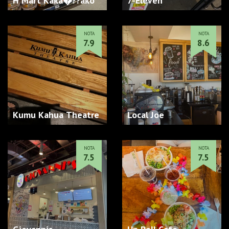
H Mart Kaka�??ako
7-Eleven
NOTA
NOTA
7.9
8.6
Kumu Kahua Theatre
Local Joe
NOTA
NOTA
7.5
7.5