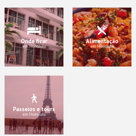
Onde ficar
Alimentação
em Honolulu
em Honolulu
Passeios e tours
em Honolulu