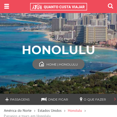
PASSEIOS EM
HONOLULU
HOME | HONOLULU
PASSAGENS
ONDE FICAR
O QUE FAZER
América do Norte
Estados Unidos
Honolulu
Passeios e tours em Honolulu