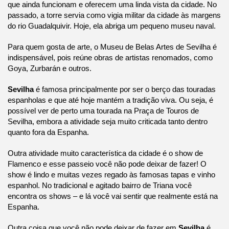
que ainda funcionam e oferecem uma linda vista da cidade. No
passado, a torre servia como vigia militar da cidade às margens
do rio Guadalquivir. Hoje, ela abriga um pequeno museu naval.
Para quem gosta de arte, o Museu de Belas Artes de Sevilha é
indispensável, pois reúne obras de artistas renomados, como
Goya, Zurbarán e outros.
Sevilha
é famosa principalmente por ser o berço das touradas
espanholas e que até hoje mantém a tradição viva. Ou seja, é
possível ver de perto uma tourada na Praça de Touros de
Sevilha, embora a atividade seja muito criticada tanto dentro
quanto fora da Espanha.
Outra atividade muito característica da cidade é o show de
Flamenco e esse passeio você não pode deixar de fazer! O
show é lindo e muitas vezes regado às famosas tapas e vinho
espanhol. No tradicional e agitado bairro de Triana você
encontra os shows – e lá você vai sentir que realmente está na
Espanha.
Outra coisa que você não pode deixar de fazer em
Sevilha
é