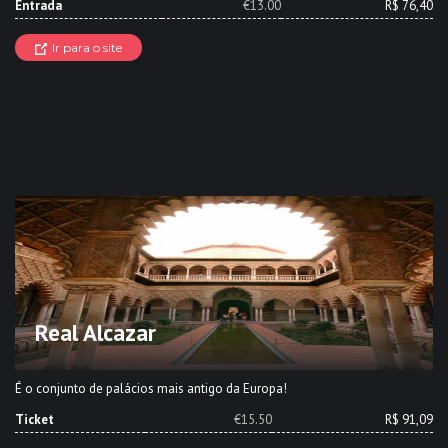
Entrada
€13.00
R$ 76,40
Ir para o site
Real Alcazar
É o conjunto de palácios mais antigo da Europa!
Ticket
€15.50
R$ 91,09