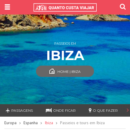
PASSEIOS EM
IBIZA
HOME | IBIZA
PASSAGENS
ONDE FICAR
O QUE FAZER
Europa
Espanha
Ibiza
Passeios e tours em Ibiza