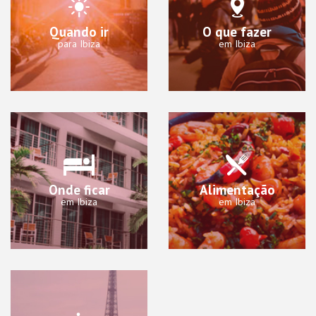
Quando ir
O que fazer
para Ibiza
em Ibiza
Onde ficar
Alimentação
em Ibiza
em Ibiza